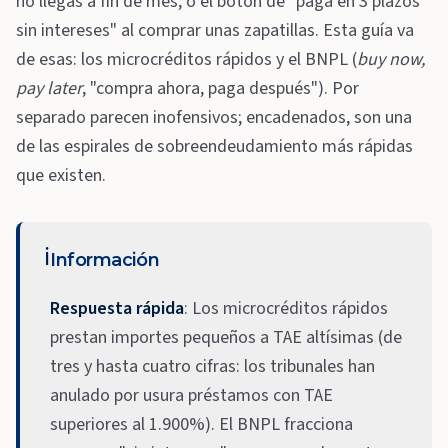
no llegas a fin de mes, o el botón de "paga en 3 plazos
sin intereses" al comprar unas zapatillas. Esta guía va
de esas: los microcréditos rápidos y el BNPL (
buy now,
pay later
, "compra ahora, paga después"). Por
separado parecen inofensivos; encadenados, son una
de las espirales de sobreendeudamiento más rápidas
que existen.
ℹ️
Información
Respuesta rápida
: Los microcréditos rápidos
prestan importes pequeños a TAE altísimas (de
tres y hasta cuatro cifras: los tribunales han
anulado por usura préstamos con TAE
superiores al 1.900%). El BNPL fracciona